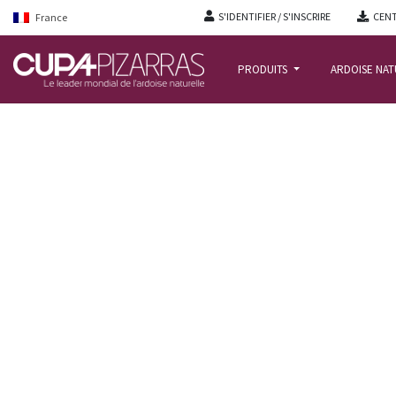
S'IDENTIFIER / S'INSCRIRE
CENT
France
PRODUITS
ARDOISE NA
ACCUEIL
/
REALISATIONS
/
THE STAR HOUSE