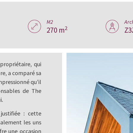
 Pologne
M2
Arc
2
270 m
Z3
ropriétaire, qui
ure, a comparé sa
impressionné qu’il
onsables de The
i.
ustifiée : cette
ialement les uns
ffre une occasion