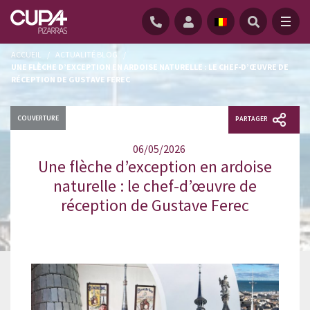
ACCUEIL
/
ACTUALITÉ BLOG
/
UNE FLÈCHE D’EXCEPTION EN ARDOISE NATURELLE : LE CHEF-D’ŒUVRE DE
RÉCEPTION DE GUSTAVE FEREC
COUVERTURE
PARTAGER
06/05/2026
Une flèche d’exception en ardoise
naturelle : le chef-d’œuvre de
réception de Gustave Ferec