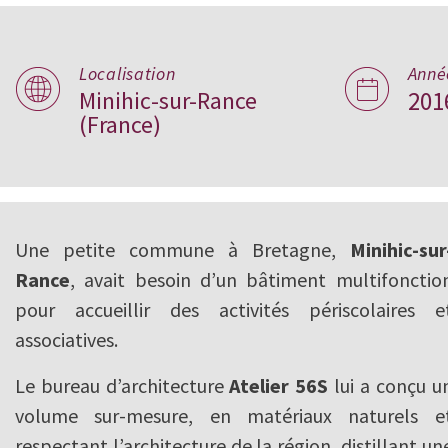
Localisation
Anné
Bâtiment multifo
Minihic-sur-Rance
201
(France)
France
Une petite commune à Bretagne,
Minihic-sur
Rance
, avait besoin d’un bâtiment multifonctio
pour accueillir des activités périscolaires e
associatives.
Le bureau d’architecture
Atelier 56S
lui a conçu u
volume sur-mesure, en matériaux naturels e
respectant l’architecture de la région, distillant un