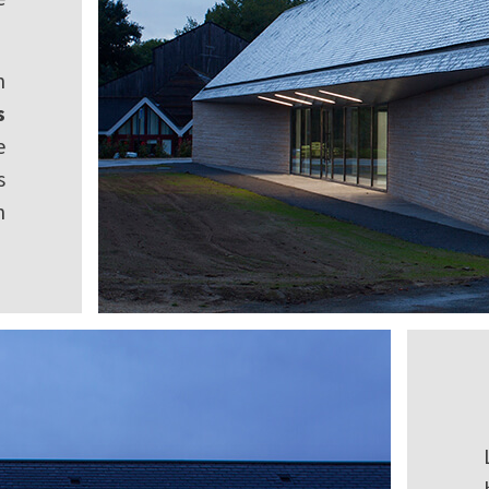
n
s
e
s
n