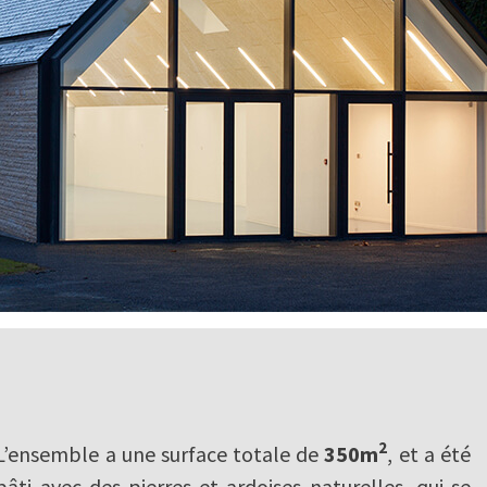
2
L’ensemble a une surface totale de
350m
, et a été
bâti avec des pierres et ardoises naturelles, qui se