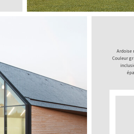
Ardoise 
Couleur gr
inclus
épa