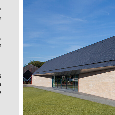
7
r
,
n
à
a
n