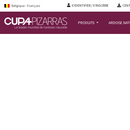
S'IDENTIFIER / S'INSCRIRE
CENT
Belgique - Français
PRODUITS
ARDOISE NA
ACCUEIL
/
REALISATIONS
/
BÂTIMENT MULTIFONCTION