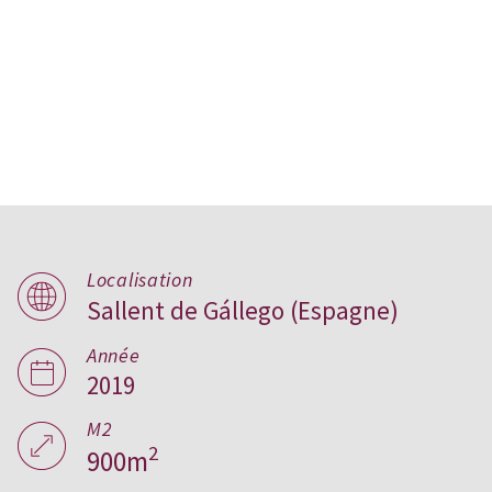
Localisation
Sallent de Gállego (Espagne)
Los Huertos, Espagne
Année
2019
M2
2
900m