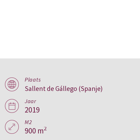
Plaats
Sallent de Gállego (Spanje)
Los Huertos, Spanje
Jaar
2019
M2
2
900 m