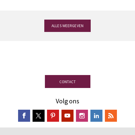
ALLES WEERGEVEN
Heeft u vragen?
Ons team van experts in
leien staat ter uwer beschikking
CONTACT
Volg ons