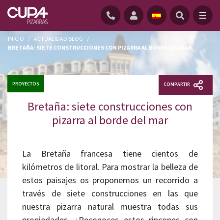
INICIO
/
ACTUALIDAD BLOG
/
BRETAÑA: SIETE CONSTRUCCIONES CON PIZARRA AL BORDE DEL MAR
PROYECTOS
COMPARTIR
Bretaña: siete construcciones con
pizarra al borde del mar
La Bretaña francesa tiene cientos de
kilómetros de litoral. Para mostrar la belleza de
estos paisajes os proponemos un recorrido a
través de siete construcciones en las que
nuestra pizarra natural muestra todas sus
propiedades. ¿Reconoces estos rincones con