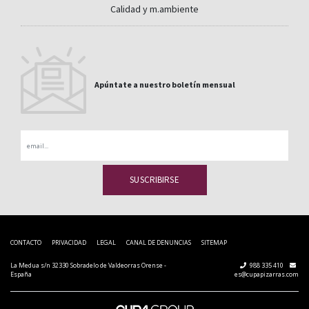
Calidad y m.ambiente
Apúntate a nuestro boletín mensual
Email
CONTACTO
PRIVACIDAD
LEGAL
CANAL DE DENUNCIAS
SITEMAP
La Medua s/n 32330 Sobradelo de Valdeorras Orense -
988 335 410
España
es@cupapizarras.com