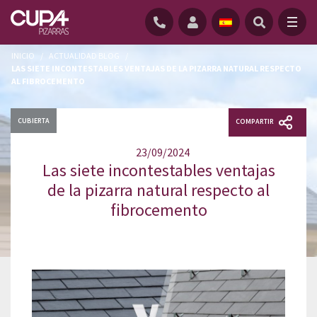
INICIO
/
ACTUALIDAD BLOG
/
LAS SIETE INCONTESTABLES VENTAJAS DE LA PIZARRA NATURAL RESPECTO
AL FIBROCEMENTO
CUBIERTA
COMPARTIR
23/09/2024
Las siete incontestables ventajas
de la pizarra natural respecto al
fibrocemento