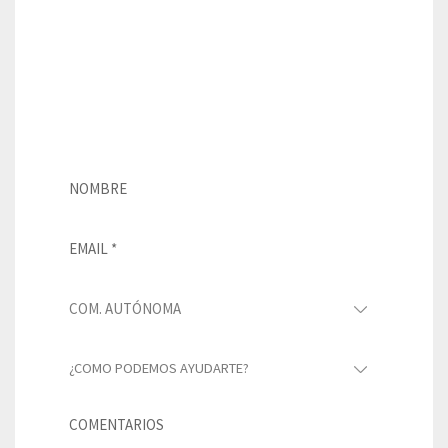
Si tienes preguntas sobre las
magníficas cualidades de la pizarra
natural o necesitas más información,
puedes rellenar este formulario y nos
pondremos en contacto contigo lo
antes posible.