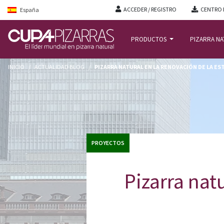
ACCEDER / REGISTRO
CENTRO 
España
PRODUCTOS
PIZARRA N
INICIO
/
ACTUALIDAD BLOG
/
PIZARRA NATURAL EN LA RENOVACIÓN DE LA ES
PROYECTOS
Pizarra nat