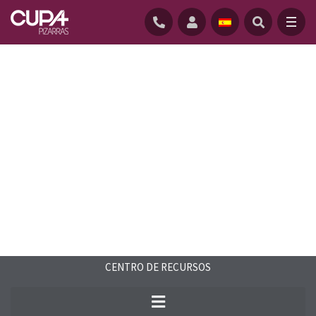
INICIO
/
CENTRO-RECURSOS
/
FAQS
/
¿CÓMO ELEGIR UNA PIZARRA DE CALIDAD?
CENTRO DE RECURSOS
Encuentra respuestas a las preguntas
más frecuentes relacionadas con la