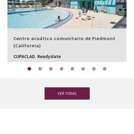
Centro acuático comunitario de Piedmont
(California)
,
CUPACLAD
Readyslate
VER TODAS
¿Tienes dudas?
Nuestro equipo de
expertos en pizarra está a tu disposición.