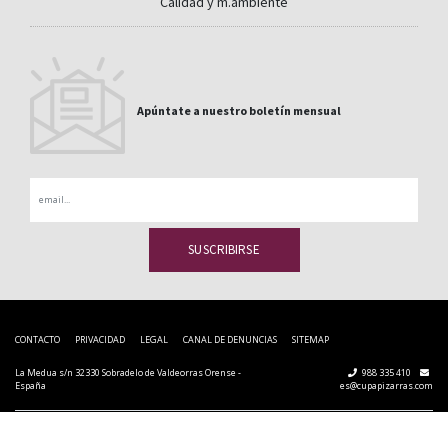
Calidad y m.ambiente
Apúntate a nuestro boletín mensual
Email
CONTACTO
PRIVACIDAD
LEGAL
CANAL DE DENUNCIAS
SITEMAP
La Medua s/n 32330 Sobradelo de Valdeorras Orense -
988 335 410
España
es@cupapizarras.com