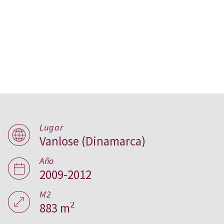
Lugar
Vanlose (Dinamarca)
Tandrupkollegiet,
Dinamarca
Año
2009-2012
M2
2
883 m