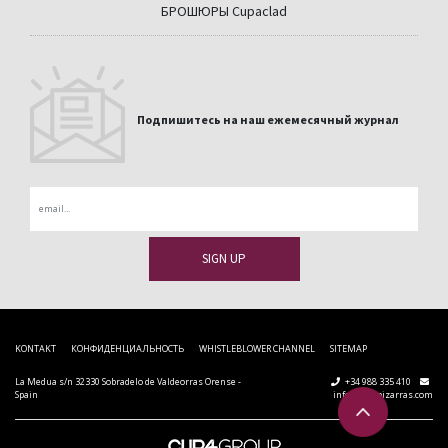
БРОШЮРЫ Cupaclad
Подпишитесь на наш ежемесячный журнал
Email
KONTAKT
КОНФИДЕНЦИАЛЬНОСТЬ
WHISTLEBLOWER CHANNEL
SITEMAP
La Medua s/n 32330 Sobradelo de Valdeorras Orense -
+34 988 335 410
Spain
info@cupapizarras.com