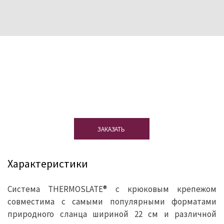
Закажите образец. Оставьте нам свои
данные, и мы вышлем вам бесплатный
образец, чтобы вы лично оценили
материал
ЗАКАЗАТЬ
Характеристики
Система THERMOSLATE® с крюковым крепежом
совместима с самыми популярными форматами
природного сланца шириной 22 см и различной