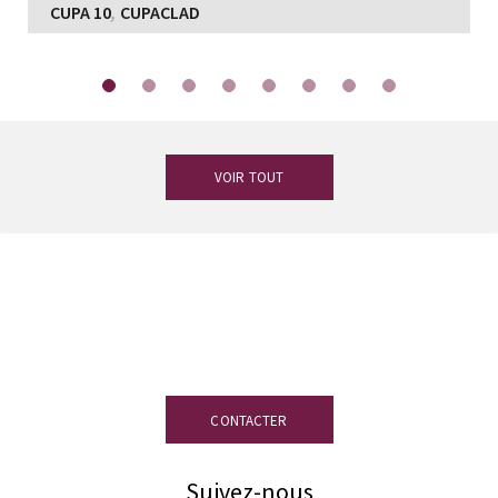
,
CUPA 10
CUPACLAD
VOIR TOUT
Vous avez des doutes ?
Notre équipe
d’experts en ardoise est à votre
disposition.
CONTACTER
Suivez-nous