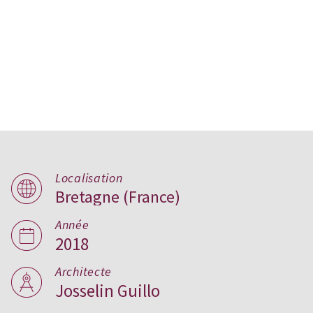
Localisation
Bretagne (France)
Maison bioclimatique,
France
Année
2018
Architecte
Josselin Guillo