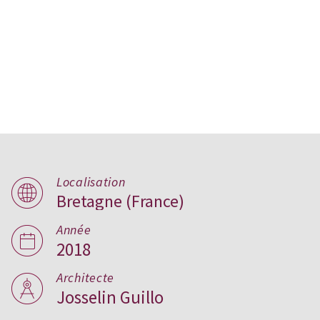
Localisation
Bretagne (France)
Maison bioclimatique,
France
Année
2018
Architecte
Josselin Guillo