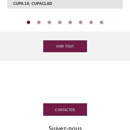
,
CUPA 10
CUPACLAD
VOIR TOUT
Vous avez des doutes ?
Notre équipe
d’experts en ardoise est à votre
disposition.
CONTACTER
Suivez-nous