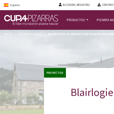
ACCEDER / REGISTRO
CENTRO 
España
PRODUCTOS
PIZARRA N
INICIO
/
ACTUALIDAD BLOG
/
BLAIRLOGIE: EL ENCANTO DE ESCOCIA REALZA
PROYECTOS
Blairlogi