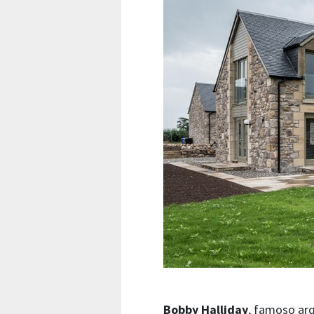
Bobby Halliday
, famoso arq