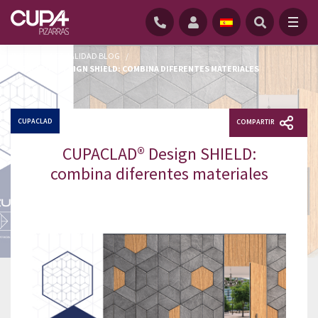
INICIO
/
ACTUALIDAD BLOG
/
CUPACLAD® DESIGN SHIELD: COMBINA DIFERENTES MATERIALES
CUPACLAD
COMPARTIR
CUPACLAD® Design SHIELD:
combina diferentes materiales