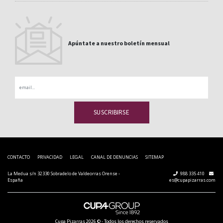
Apúntate a nuestro boletín mensual
Email
CONTACTO
PRIVACIDAD
LEGAL
CANAL DE DENUNCIAS
SITEMAP
La Medua s/n 32330 Sobradelo de Valdeorras Orense -
988 335 410
España
es@cupapizarras.com
Cupa Pizarras
2026 ©
-
Todos los derechos reservados