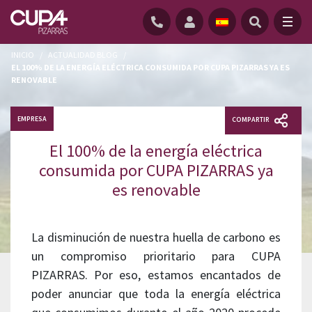
INICIO
/
ACTUALIDAD BLOG
/
EL 100% DE LA ENERGÍA ELÉCTRICA CONSUMIDA POR CUPA PIZARRAS YA ES
RENOVABLE
EMPRESA
COMPARTIR
El 100% de la energía eléctrica
consumida por CUPA PIZARRAS ya
es renovable
La disminución de nuestra huella de carbono es
un compromiso prioritario para CUPA
PIZARRAS. Por eso, estamos encantados de
poder anunciar que toda la energía eléctrica