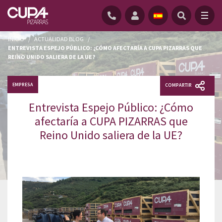
INICIO
/
ACTUALIDAD BLOG
/
ENTREVISTA ESPEJO PÚBLICO: ¿CÓMO AFECTARÍA A CUPA PIZARRAS QUE
REINO UNIDO SALIERA DE LA UE?
EMPRESA
COMPARTIR
Entrevista Espejo Público: ¿Cómo
afectaría a CUPA PIZARRAS que
Reino Unido saliera de la UE?