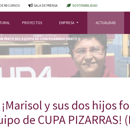
DE RECURSOS
SALA DE PRENSA
SOSTENIBILIDAD
ATURAL
PROYECTOS
EMPRESA
ACTUALIDAD
N PARTE DEL EQUIPO DE CUPA PIZARRAS! (PARTE I)
 ¡Marisol y sus dos hijos 
uipo de CUPA PIZARRAS! (P