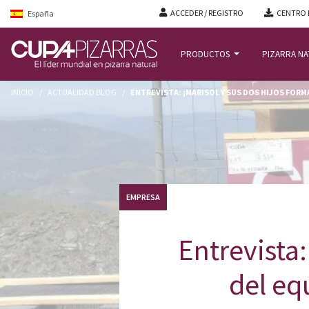
ACCEDER / REGISTRO
CENTRO 
España
PRODUCTOS
PIZARRA N
INICIO
/
ACTUALIDAD BLOG
/
ENTREVISTA: ¡MARISOL Y SUS DOS HIJOS FORMA
EMPRESA
Entrevista:
del eq