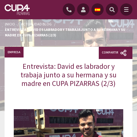
INICIO
/
ACTUALIDAD BLOG
/
ENTREVISTA: DAVID ES LABRADOR Y TRABAJA JUNTO A SU HERMANA Y SU
MADRE EN CUPA PIZARRAS (2/3)
EMPRESA
COMPARTIR
Entrevista: David es labrador y
trabaja junto a su hermana y su
madre en CUPA PIZARRAS (2/3)