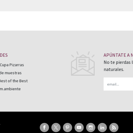
ADES
APÚNTATE A 
No te pierdas 
Cupa Pizarras
naturales.
 de muestras
Email
est of the Best
 m.ambiente
P