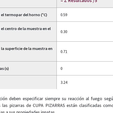
= Σ Resultados /5
el termopar del horno (°C)
0.59
l centro de la muestra en el
0.30
a superficie de la muestra en
0.71
s (s)
0
3.24
ción deben especificar siempre su reacción al fuego seg
 las pizarras de CUPA PIZARRAS están clasificadas co
cias a sus propiedades innatas.