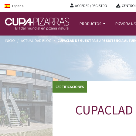
ACCEDER / REGISTRO
CENTRO 
España
PRODUCTOS
PIZARRA N
INICIO
/
ACTUALIDAD BLOG
/
CUPACLAD DEMUESTRA SU RESISTENCIA AL FUE
CERTIFICACIONES
CUPACLAD d