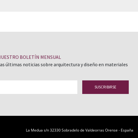
NUESTRO BOLETÍN MENSUAL
las últimas noticias sobre arquitectura y diseño en materiales
La Medua s/n 32330 Sobradelo de Valdeorras Orense - España