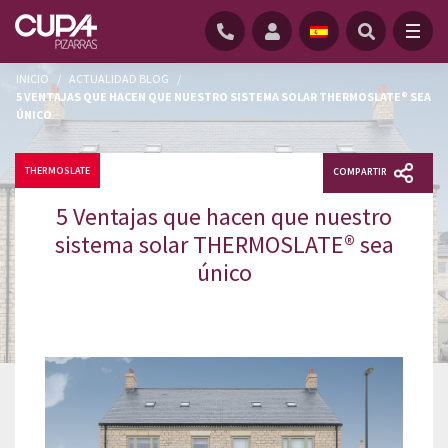
INICIO
/
ACTUALIDAD BLOG
/
5 VENTAJAS QUE HACEN QUE NUESTRO SISTEMA SOLAR THERMOSLATE® SEA
ÚNICO
THERMOSLATE
COMPARTIR
5 Ventajas que hacen que nuestro
sistema solar THERMOSLATE® sea
único