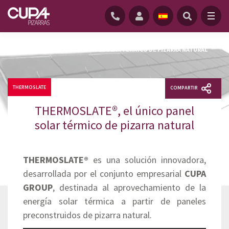
INICIO
/
ACTUALIDAD BLOG
/
THERMOSLATE®, EL ÚNICO PANEL SOLAR TÉRMICO DE PIZARRA NATURAL
THERMOSLATE
COMPARTIR
THERMOSLATE®, el único panel
solar térmico de pizarra natural
THERMOSLATE®
es una solución innovadora,
desarrollada por el conjunto empresarial
CUPA
GROUP
, destinada al aprovechamiento de la
energía solar térmica a partir de paneles
preconstruidos de pizarra natural.