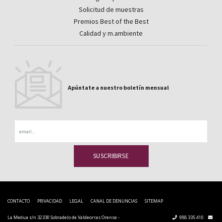
Solicitud de muestras
Premios Best of the Best
Calidad y m.ambiente
Apúntate a nuestro boletín mensual
Email
CONTACTO
PRIVACIDAD
LEGAL
CANAL DE DENUNCIAS
SITEMAP
La Medua s/n 32330 Sobradelo de Valdeorras Orense -
988 335 410