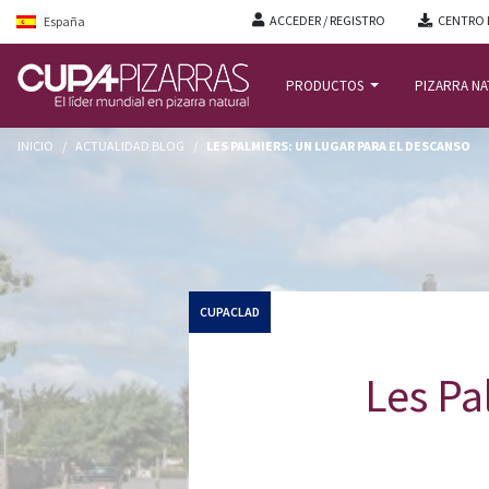
ACCEDER / REGISTRO
CENTRO 
España
PRODUCTOS
PIZARRA N
INICIO
/
ACTUALIDAD BLOG
/
LES PALMIERS: UN LUGAR PARA EL DESCANSO
CUPACLAD
Les Pa