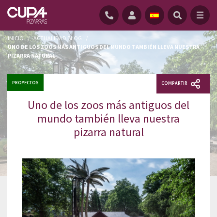
INICIO
/
ACTUALIDAD BLOG
/
UNO DE LOS ZOOS MÁS ANTIGUOS DEL MUNDO TAMBIÉN LLEVA NUESTRA
PIZARRA NATURAL
PROYECTOS
COMPARTIR
Uno de los zoos más antiguos del
mundo también lleva nuestra
pizarra natural