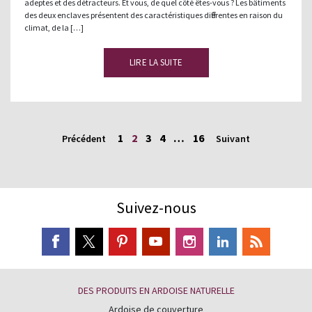
adeptes et des détracteurs. Et vous, de quel côté êtes-vous ? Les bâtiments
des deux enclaves présentent des caractéristiques différentes en raison du
climat, de la […]
LIRE LA SUITE
1
2
3
4
…
16
Précédent
Suivant
Suivez-nous
DES PRODUITS EN ARDOISE NATURELLE
Ardoise de couverture