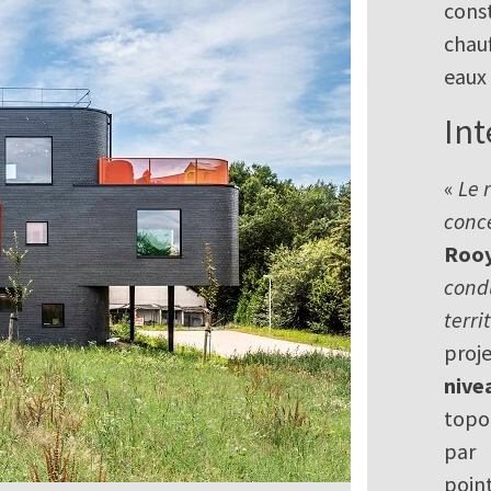
cons
chauf
eaux 
Int
«
Le 
conc
Rooy
condu
terri
proj
nive
topo
par 
point