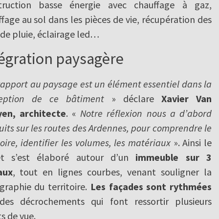
truction basse énergie avec chauffage à gaz,
fage au sol dans les pièces de vie, récupération des
de pluie, éclairage led…
égration paysagère
rapport au paysage est un élément essentiel dans la
eption de ce bâtiment
» déclare
Xavier Van
en, architecte
. «
Notre réflexion nous a d’abord
its sur les routes des Ardennes, pour comprendre le
toire, identifier les volumes, les matériaux
». Ainsi le
et s’est élaboré autour d’un
immeuble sur 3
aux
, tout en lignes courbes, venant souligner la
graphie du territoire.
Les façades sont rythmées
des décrochements qui font ressortir plusieurs
s de vue.