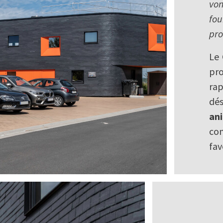
vo
fou
pro
Le 
pro
rap
dé
an
co
fav