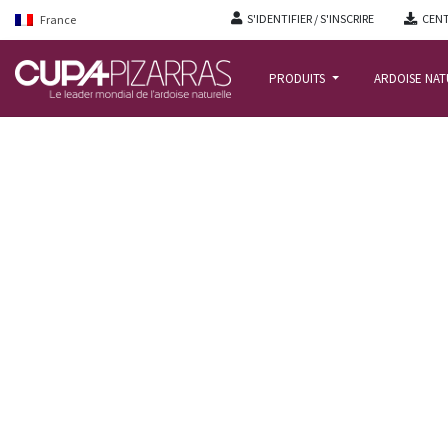
S'IDENTIFIER / S'INSCRIRE
CENT
France
PRODUITS
ARDOISE NA
ACCUEIL
/
REALISATIONS
/
AU CREUX DES BRANCHES