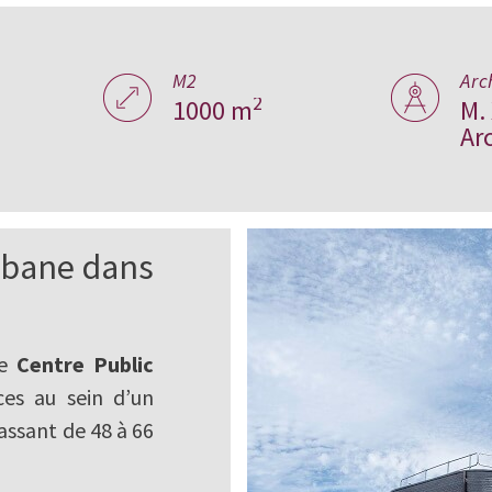
nches,
M2
Arc
2
1000 m
M.
Ar
abane dans
le
Centre Public
ces au sein d’un
assant de 48 à 66