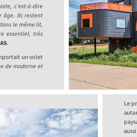
xte, c’est-à-dire
 âge. Ils restent
dans le même lit,
 essentiel, très
PAS
.
portait un volet
se de moderne et
Le pr
auta
pays
auss