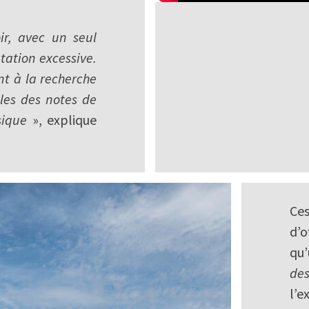
r, avec un seul
ation excessive.
nt à la recherche
lles des notes de
sique
», explique
Ces
d’o
qu’
des
l’e