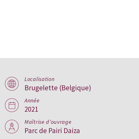
Parc zoologique Pairi
Daiza, Belgique
Localisation
Brugelette (Belgique)
Année
2021
Maîtrise d’ouvrage
Parc de Pairi Daiza