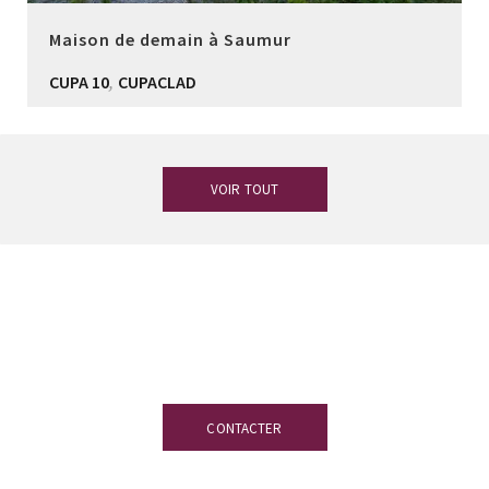
Maison de demain à Saumur
,
CUPA 10
CUPACLAD
VOIR TOUT
Vous avez des doutes ?
Notre équipe
d’experts en ardoise est à votre
disposition.
CONTACTER