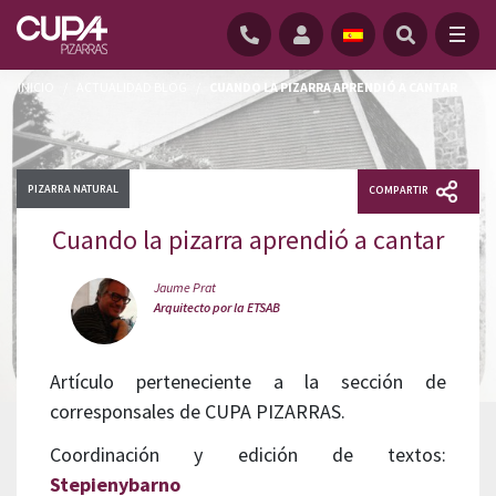
INICIO
/
ACTUALIDAD BLOG
/
CUANDO LA PIZARRA APRENDIÓ A CANTAR
PIZARRA NATURAL
COMPARTIR
Cuando la pizarra aprendió a cantar
Jaume Prat
Arquitecto por la ETSAB
Artículo perteneciente a la sección de
corresponsales de CUPA PIZARRAS.
Coordinación y edición de textos:
Stepienybarno