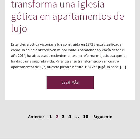
transforma una iglesia
gótica en apartamentos de
lujo
Esta iglesia gótica victoriana fue construida en 1872 y está clasificada
como un edificio histórico en Reino Unido. Abandonada y vacía desde el
año 2014, ha atravesado recientemente una reforma majestuosa que le
ha dado una segunda vida. Para lograr su transformación en cuatro
apartamentos de lujo, nuestra pizarra natural HEAVY 3 jugó un papel […]
LEER MÁS
1
2
3
4
…
18
Anterior
Siguiente