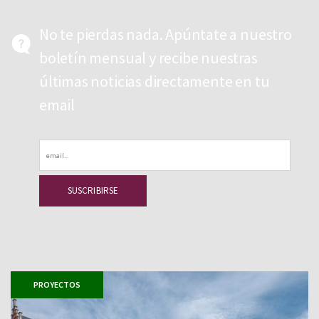
No te pierdas nada. Apúntate a nuestro
boletín mensual y recibe nuestras
últimas noticias directamente en tu
email
Email
PROYECTOS