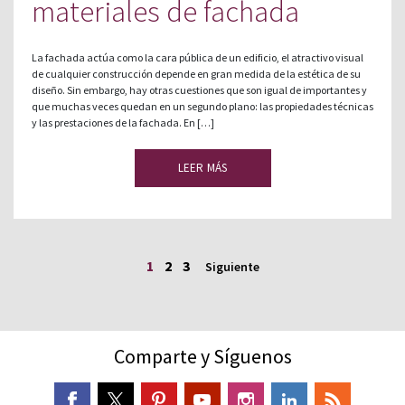
materiales de fachada
La fachada actúa como la cara pública de un edificio, el atractivo visual
de cualquier construcción depende en gran medida de la estética de su
diseño. Sin embargo, hay otras cuestiones que son igual de importantes y
que muchas veces quedan en un segundo plano: las propiedades técnicas
y las prestaciones de la fachada. En […]
LEER MÁS
1
2
3
Siguiente
Comparte y Síguenos