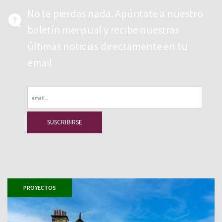
No te pierdas nada. Apúntate a nuestro
boletín mensual y recibe nuestras
últimas noticias directamente en tu
email
Email
PROYECTOS