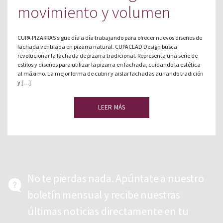
movimiento y volumen
CUPA PIZARRAS sigue día a día trabajando para ofrecer nuevos diseños de
fachada ventilada en pizarra natural. CUPACLAD Design busca
revolucionar la fachada de pizarra tradicional. Representa una serie de
estilos y diseños para utilizar la pizarra en fachada, cuidando la estética
al máximo. La mejor forma de cubrir y aislar fachadas aunando tradición
y […]
LEER MÁS
No te pierdas nada. Apúntate a nuestro
boletín mensual y recibe nuestras
últimas noticias directamente en tu