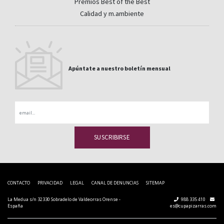
Premios Best of the Best
Calidad y m.ambiente
Apúntate a nuestro boletín mensual
Email
CONTACTO
PRIVACIDAD
LEGAL
CANAL DE DENUNCIAS
SITEMAP
La Medua s/n 32330 Sobradelo de Valdeorras Orense -
988 335 410
España
es@cupapizarras.com