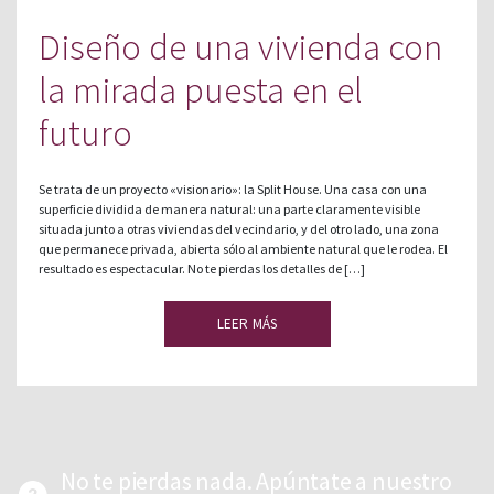
Diseño de una vivienda con
la mirada puesta en el
futuro
Se trata de un proyecto «visionario»: la Split House. Una casa con una
superficie dividida de manera natural: una parte claramente visible
situada junto a otras viviendas del vecindario, y del otro lado, una zona
que permanece privada, abierta sólo al ambiente natural que le rodea. El
resultado es espectacular. No te pierdas los detalles de […]
LEER MÁS
No te pierdas nada. Apúntate a nuestro