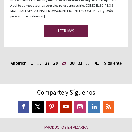
una vivienda con estilo y de manera sostenible es algo más complicado.
Aquí te damos algunos consejos para conseguirlo. CÓMO ELEGIR LOS
MATERIALES PARA UNA RENOVACIÓN EFICIENTE Y SOSTENIBLE ¿Estás
pensando en reformar […]
LEER MÁS
1
…
27
28
29
30
31
…
41
Anterior
Siguiente
Comparte y Síguenos
PRODUCTOS EN PIZARRA