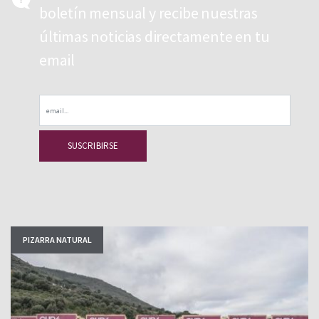
boletín mensual y recibe nuestras
últimas noticias directamente en tu
email
Email
PIZARRA NATURAL