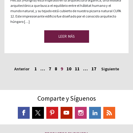
Felcsút (Hungría) está inspirado en la arquitectura orgánica, una filosofía
arquitectónica que busca el equilibrio entre el hábitat humano y el
mundo natural, y su tejado está cubierto de nuestra pizarra natural CUPA
12. Este impresionante edificio fue diseñado por el conocido arquitecto
húngaro […]
LEER MÁS
1
…
7
8
9
10
11
…
17
Anterior
Siguiente
Comparte y Síguenos