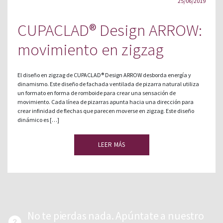
25/06/2019
CUPACLAD® Design ARROW:
movimiento en zigzag
El diseño en zigzag de CUPACLAD® Design ARROW desborda energía y
dinamismo. Este diseño de fachada ventilada de pizarra natural utiliza
un formato en forma de romboide para crear una sensación de
movimiento. Cada línea de pizarras apunta hacia una dirección para
crear infinidad de flechas que parecen moverse en zigzag. Este diseño
dinámico es […]
LEER MÁS
No te pierdas nada. Apúntate a nuestro