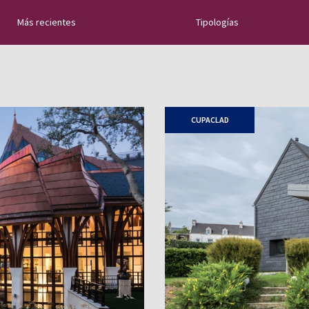
Más recientes
Tipologías
rra natural: nuevos
ideos de instalación,
n de cubiertas de
CUPACLAD