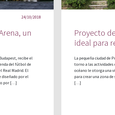
24/10/2018
 Arena, un
Proyecto de
ideal para r
 Budapest, recibe el
La pequeña ciudad de Pr
enda del fútbol de
torno a las actividades 
 Real Madrid. El
océano le otorga una v
e diseñado por el
para crear una zona de 
do por […]
[…]