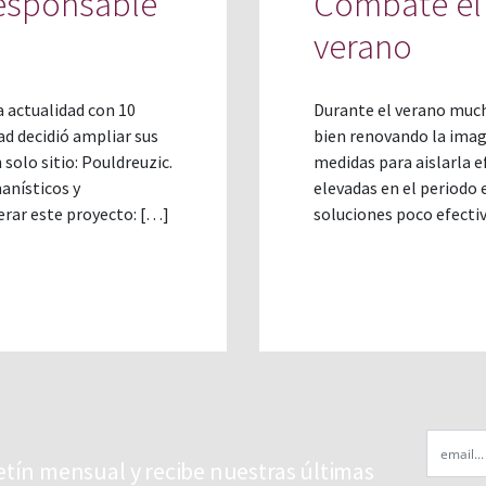
responsable
Combate el 
verano
a actualidad con 10
Durante el verano much
ad decidió ampliar sus
bien renovando la imag
 solo sitio: Pouldreuzic.
medidas para aislarla e
anísticos y
elevadas en el periodo e
rar este proyecto: […]
soluciones poco efectiv
Email
etín mensual y recibe nuestras últimas