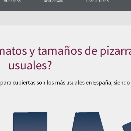
MUESTRAS
DESCARGAS
CASE STUDIES
untas más frecuentes
al y nuestra gama de
rmatos y tamaños de pizar
usuales?
para cubiertas son los más usuales en España, siendo 