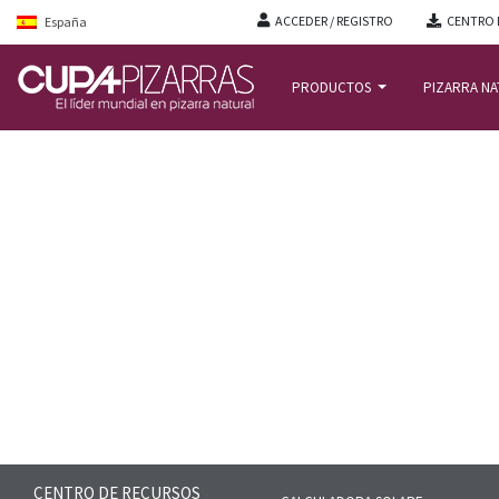
ACCEDER / REGISTRO
CENTRO 
España
PRODUCTOS
PIZARRA N
INICIO
/
CENTRO-RECURSOS
/
FAQS
/
¿CÚALES SON LOS FORMATOS Y TAMAÑ
CENTRO DE RECURSOS