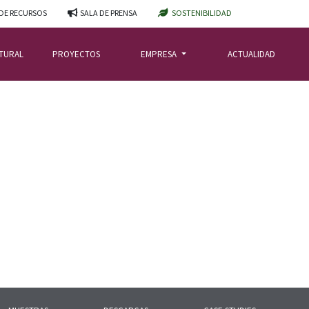
DE RECURSOS
SALA DE PRENSA
SOSTENIBILIDAD
ATURAL
PROYECTOS
EMPRESA
ACTUALIDAD
OS DE PIZARRA MÁS USUALES?