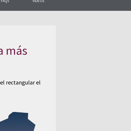
FAQS
VIDEOS
ra más
el rectangular el