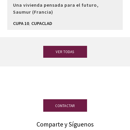
Una vivienda pensada para el futuro,
Saumur (Francia)
,
CUPA 10
CUPACLAD
VER TODAS
¿Tienes dudas?
Nuestro equipo de
expertos en pizarra está a tu disposición.
CONTACTAR
Comparte y Síguenos