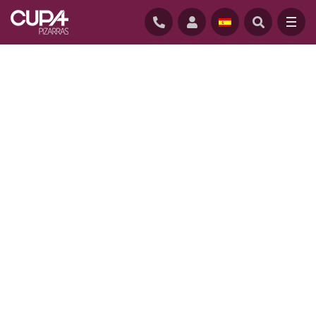
INICIO
/
PROYECTOS
/
BEGUINAJE DE ‘BON SECOURS’ EN VENDÔME, FRANCIA