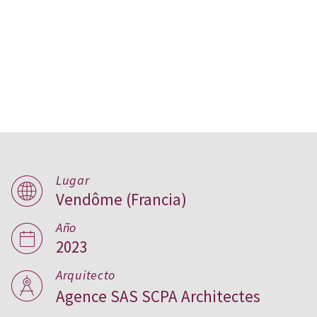
Beguinaje de ‘Bon Secours’
en Vendôme, Francia
Lugar
Vendôme (Francia)
Año
2023
Arquitecto
Agence SAS SCPA Architectes