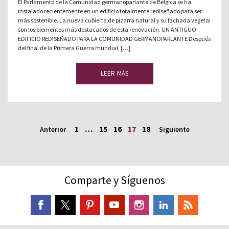
El Parlamento de la Comunidad germanoparlante de Bélgica se ha
instalado recientemente en un edificio totalmente rediseñado para ser
más sostenible. La nueva cubierta de pizarra natural y su fachada vegetal
son los elementos más destacados de esta renovación. UN ANTIGUO
EDIFICIO REDISEÑADO PARA LA COMUNIDAD GERMANOPARLANTE Después
del final de la Primera Guerra mundial, […]
LEER MÁS
1
…
15
16
17
18
Anterior
Siguiente
Comparte y Síguenos