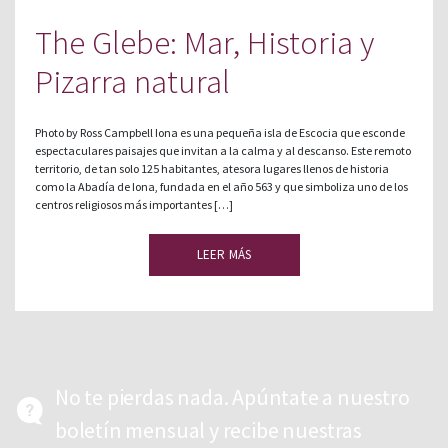
The Glebe: Mar, Historia y
Pizarra natural
Photo by Ross Campbell Iona es una pequeña isla de Escocia que esconde
espectaculares paisajes que invitan a la calma y al descanso. Este remoto
territorio, de tan solo 125 habitantes, atesora lugares llenos de historia
como la Abadía de Iona, fundada en el año 563 y que simboliza uno de los
centros religiosos más importantes […]
LEER MÁS
No te pierdas nada. Apúntate a nuestro
boletín mensual y recibe nuestras