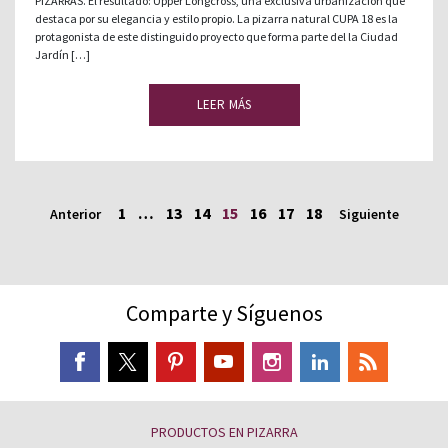
PIZARRAS. El resultado: Upper Longcross, una exclusiva urbanización que
destaca por su elegancia y estilo propio. La pizarra natural CUPA 18 es la
protagonista de este distinguido proyecto que forma parte del la Ciudad
Jardín […]
LEER MÁS
1
…
13
14
15
16
17
18
Anterior
Siguiente
Comparte y Síguenos
PRODUCTOS EN PIZARRA