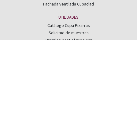
Fachada ventilada Cupaclad
UTILIDADES
Catálogo Cupa Pizarras
Solicitud de muestras
Premios Best of the Best
Calidad y m.ambiente
Apúntate a nuestro boletín mensual
Email