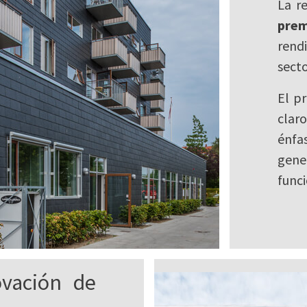
La r
prem
rend
secto
El p
clar
énfa
gen
funci
ovación de