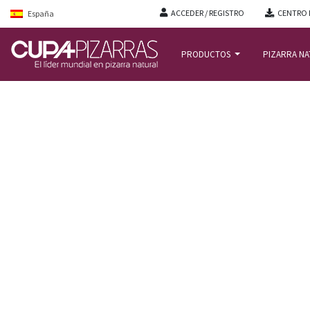
ACCEDER / REGISTRO
CENTRO 
España
PRODUCTOS
PIZARRA N
INICIO
/
PROYECTOS
/
RESIDENCIA HØRGÅRDEN EN COPENHAGUE