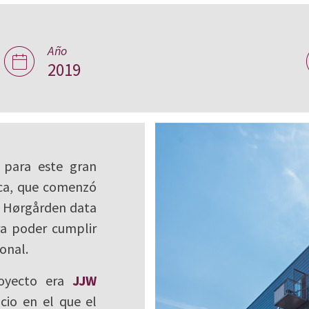
Año
ården en
2019
o para este gran
ca, que comenzó
a Hørgården data
ra poder cumplir
onal.
royecto era
JJW
icio en el que el