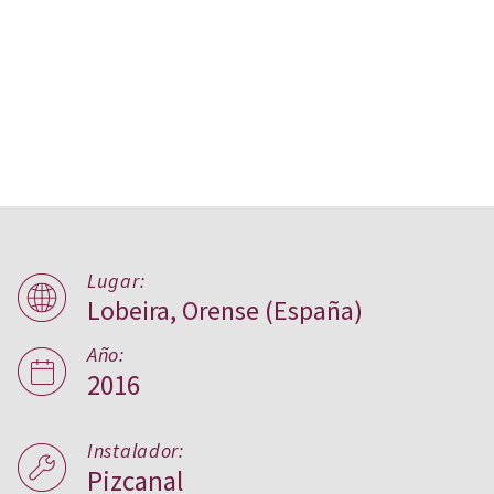
Lugar:
Lobeira, Orense (España)
Vivienda privada, Lobeira
Año:
2016
Instalador:
Pizcanal