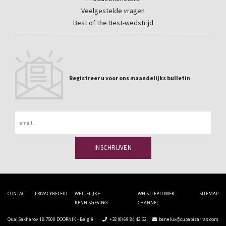
Veelgestelde vragen
Best of the Best-wedstrijd
Registreer u voor ons maandelijks bulletin
Email
CONTACT
PRIVACYBELEID
WETTELIJKE
WHISTLEBLOWER
SITEMAP
KENNISGEVING
CHANNEL
Quai Sakharov 18 7500 DOORNIK - België
+32 (0) 69 84 42 32
benelux@cupapizarras.com