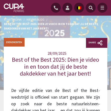
STARTPAGINA
/
NIEUWS BLOG
/
BEST OF THE BEST 2025: DIEN JE VIDEO IN EN TOON DAT JIJ DE BESTE
DAKDEKKER VAN HET JAAR BENT!
EVENEMENTEN
SHARE
28/09/2025
Best of the Best 2025: Dien je video
in en toon dat jij de beste
dakdekker van het jaar bent!
De vijfde editie van de Best of the Best-
wedstrijd is officieel van start gegaan. We zijn
op zoek naar de beste natuurleisteen-
dakdekker van het jaar… en dat zou jij kunnen