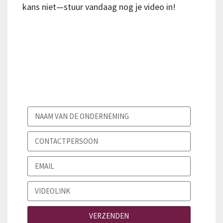
kans niet—stuur vandaag nog je video in!
U kunt uw video’s inzenden op het e-
mailadres
jhernandez@cupapizarras.com of
door het volgende formulier in te
vullen:
VERZENDEN