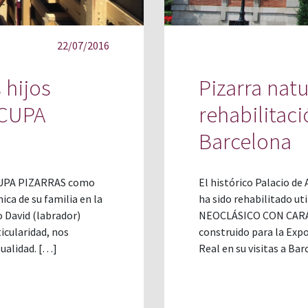
22/07/2016
 hijos
Pizarra nat
 CUPA
rehabilitaci
Barcelona
 CUPA PIZARRAS como
El histórico Palacio de
ica de su familia en la
ha sido rehabilitado ut
o David (labrador)
NEOCLÁSICO CON CARÁC
icularidad, nos
construido para la Expo
ualidad. […]
Real en su visitas a Ba