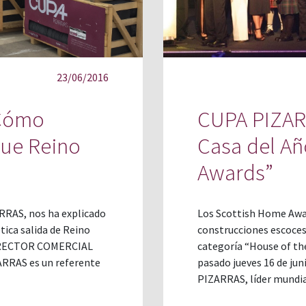
23/06/2016
¿Cómo
CUPA PIZARR
que Reino
Casa del Añ
Awards”
ARRAS, nos ha explicado
Los Scottish Home Awar
tica salida de Reino
construcciones escoces
DIRECTOR COMERCIAL
categoría “House of the
ARRAS es un referente
pasado jueves 16 de jun
PIZARRAS, líder mundia