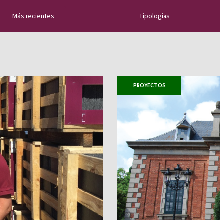
Más recientes
Tipologías
rra natural: nuevos
ideos de instalación,
n de cubiertas de
PROYECTOS