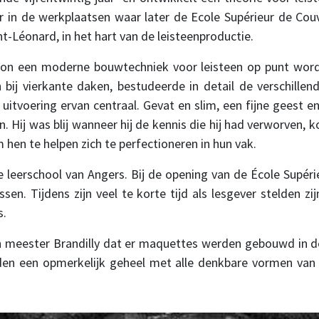
oor in de werkplaatsen waar later de Ecole Supérieur de Cou
nt-Léonard, in het hart van de leisteenproductie.
kon een moderne bouwtechniek voor leisteen op punt worde
bij vierkante daken, bestudeerde in detail de verschille
e uitvoering ervan centraal. Gevat en slim, een fijne geest en
n. Hij was blij wanneer hij de kennis die hij had verworven, 
 hen te helpen zich te perfectioneren in hun vak.
 de leerschool van Angers. Bij de opening van de École Supér
ssen. Tijdens zijn veel te korte tijd als lesgever stelden zij
s.
n meester Brandilly dat er maquettes werden gebouwd in d
en een opmerkelijk geheel met alle denkbare vormen va