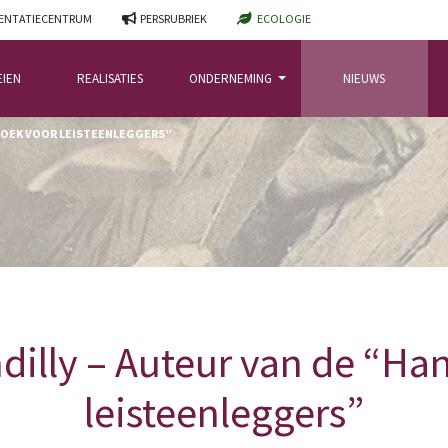
NTATIECENTRUM
PERSRUBRIEK
ECOLOGIE
EIEN
REALISATIES
ONDERNEMING
NIEUWS
DBOEK VOOR LEISTEENLEGGERS”
dilly – Auteur van de “H
leisteenleggers”