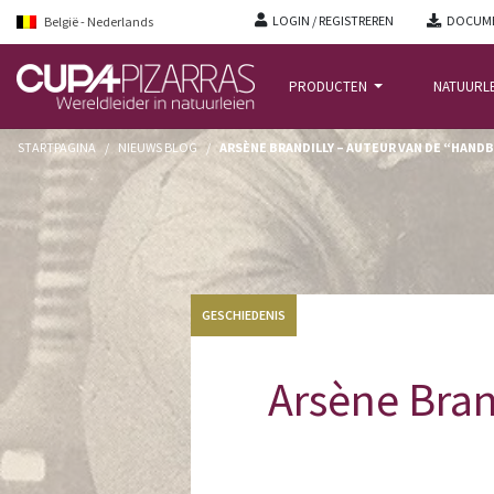
LOGIN / REGISTREREN
DOCUME
België - Nederlands
PRODUCTEN
NATUURL
STARTPAGINA
/
NIEUWS BLOG
/
ARSÈNE BRANDILLY – AUTEUR VAN DE “HAN
GESCHIEDENIS
Arsène Bran