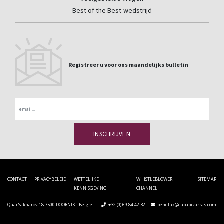
Best of the Best-wedstrijd
Registreer u voor ons maandelijks bulletin
Email
CONTACT
PRIVACYBELEID
WETTELIJKE
WHISTLEBLOWER
SITEMAP
KENNISGEVING
CHANNEL
Quai Sakharov 18 7500 DOORNIK - België
+32 (0) 69 84 42 32
benelux@cupapizarras.com