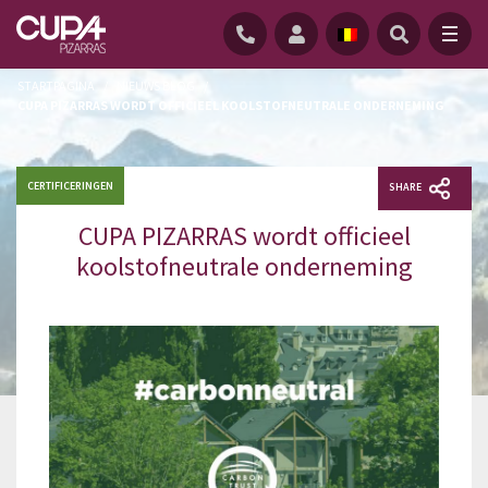
STARTPAGINA
/
NIEUWS BLOG
/
CUPA PIZARRAS WORDT OFFICIEEL KOOLSTOFNEUTRALE ONDERNEMING
CERTIFICERINGEN
SHARE
CUPA PIZARRAS wordt officieel
koolstofneutrale onderneming