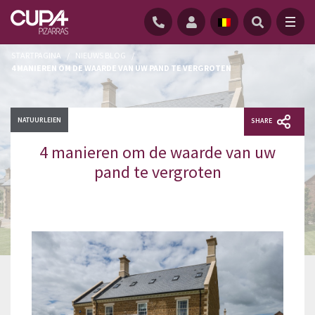
STARTPAGINA
/
NIEUWS BLOG
/
4 MANIEREN OM DE WAARDE VAN UW PAND TE VERGROTEN
NATUURLEIEN
SHARE
4 manieren om de waarde van uw
pand te vergroten