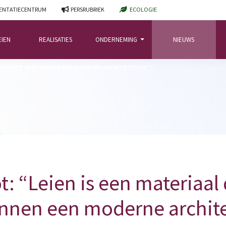
NTATIECENTRUM
PERSRUBRIEK
ECOLOGIE
EIEN
REALISATIES
ONDERNEMING
NIEUWS
T PERFECT PAST BINNEN EEN MODERNE ARCHITECTUUR”
t: “Leien is een materiaal 
innen een moderne archit