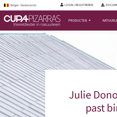
LOGIN / REGISTREREN
DOCUME
België - Nederlands
PRODUCTEN
NATUURL
STARTPAGINA
/
NIEUWS BLOG
/
JULIE DONOT: “LEIEN IS EEN MATERIAAL DA
ENTRETIENS
Julie Dono
past b