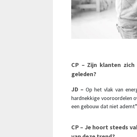
CP – Zijn klanten zic
geleden?
JD –
Op het vlak van ener
hardnekkige vooroordelen ov
een gebouw dat niet ademt
CP – Je hoort steeds va
van deze trend?