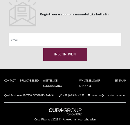
Registreer u voor ons maandelijks bulletin
Email
CONTACT
PRIVACYBELEID
WETTELIJKE
WHISTLEBLOWER
SITEMAP
KENNISGEVING
CHANNEL
Quai Sakharov 18 7500 DOORNIK - België
+32 (0) 69 84 42 32
benelux@cupapizarras.com
Cupa Pizarras
2026 ©
-
Alle rechten voorbehouden