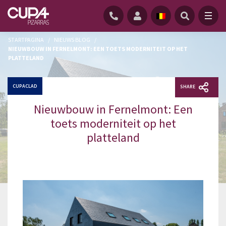
STARTPAGINA
/
NIEUWS BLOG
/
NIEUWBOUW IN FERNELMONT: EEN TOETS MODERNITEIT OP HET
PLATTELAND
CUPACLAD
SHARE
Nieuwbouw in Fernelmont: Een
toets moderniteit op het
platteland